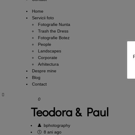
Home
Servicii foto
Fotografie Nunta
Trash the Dress
Fotografie Botez
People
Landscapes
P
Corporate
Arhitectura
Despre mine
Blog
Contact
0
Teodora & Paul
bphotography
8 ani ago