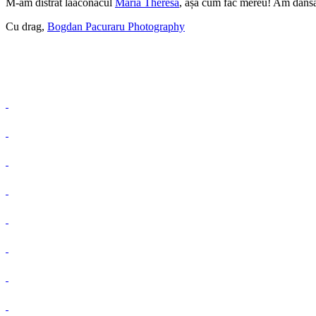
M-am distrat laaconacul
Maria Theresa
, așa cum fac mereu! Am dansat,
Cu drag,
Bogdan Pacuraru Photography