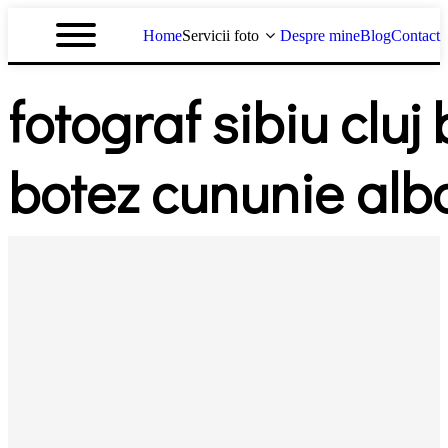
Home
Servicii foto
Despre mine
Blog
Contact
fotograf sibiu clu
botez cununie alba